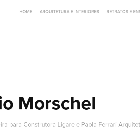
HOME
ARQUITETURA E INTERIORES
RETRATOS E EN
dio Morschel
ira para Construtora Ligare e Paola Ferrari Arquite