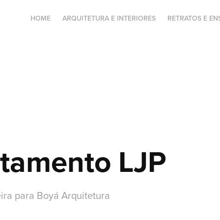
HOME
ARQUITETURA E INTERIORES
RETRATOS E EN
rtamento LJP
ira para Boyá Arquitetura